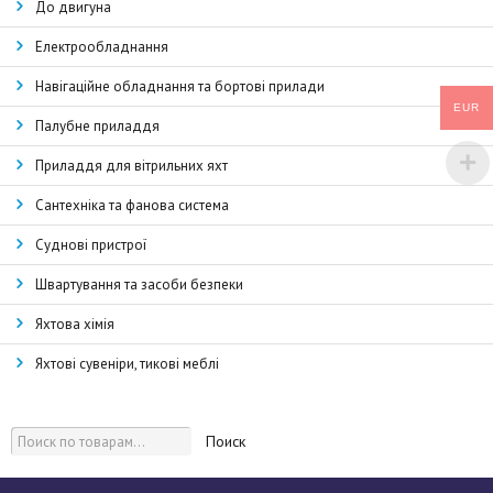
До двигуна
Електрообладнання
Навігаційне обладнання та бортові прилади
EUR
Палубне приладдя
Приладдя для вітрильних яхт
Сантехніка та фанова система
Суднові пристрої
Швартування та засоби безпеки
Яхтова хімія
Яхтові сувеніри, тикові меблі
Поиск