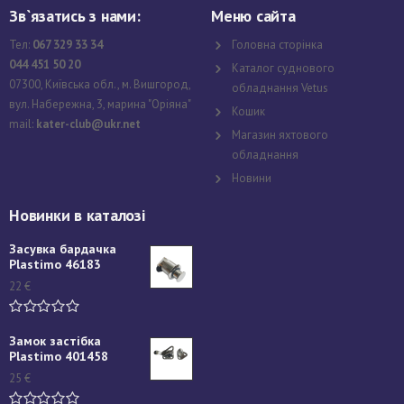
Зв`язатись з нами:
Меню сайта
Тел:
067 329 33 34
Головна сторінка
044 451 50 20
Каталог суднового
07300, Київська обл., м. Вишгород,
обладнання Vetus
вул. Набережна, 3, марина "Оріяна"
Кошик
mail:
kater-club@ukr.net
Магазин яхтового
обладнання
Новини
Новинки в каталозі
Засувка бардачка
Plastimo 46183
22
€
Замок застібка
Plastimo 401458
25
€