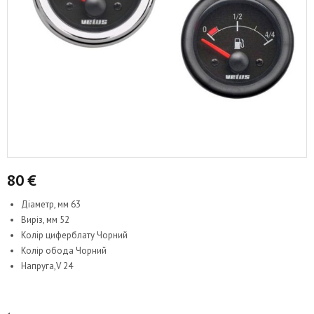
80
€
Діаметр, мм 63
Виріз, мм 52
Колір циферблату Чорний
Колір обода Чорний
Напруга,V 24