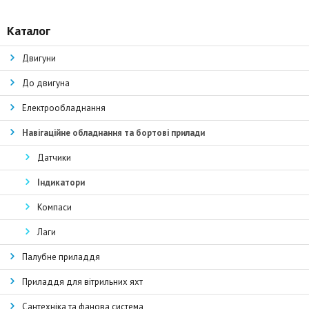
Каталог
Двигуни
До двигуна
Електрообладнання
Навігаційне обладнання та бортові прилади
Датчики
Індикатори
Компаси
Лаги
Палубне приладдя
Приладдя для вітрильних яхт
Сантехніка та фанова система