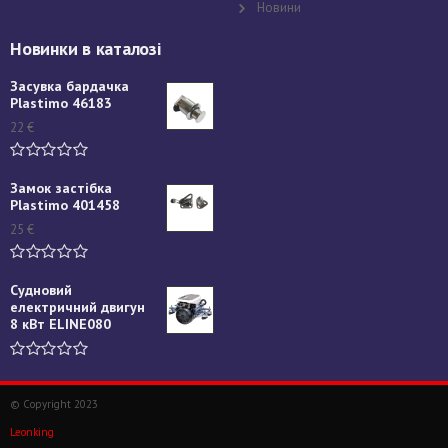
Новини
Новинки в каталозі
Засувка бардачка
Plastimo 46183
22
€
Замок застібка
Plastimo 401458
25
€
Судновий
електричний двигун
8 кВт ELINE080
© Copyright 2023
Leonking