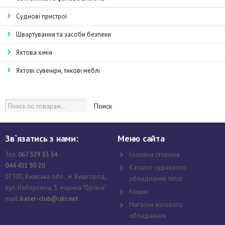
Суднові пристрої
Швартування та засоби безпеки
Яхтова хімія
Яхтові сувеніри, тикові меблі
Поиск
Зв`язатись з нами:
Меню сайта
Тел:
067 329 33 34
Головна сторінка
044 451 50 20
Каталог суднового
07300, Київська обл., м. Вишгород,
обладнання Vetus
вул. Набережна, 3, марина "Оріяна"
Кошик
mail:
kater-club@ukr.net
Магазин яхтового
обладнання