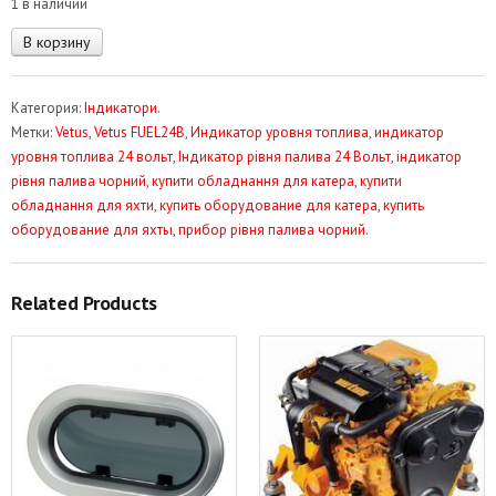
1 в наличии
Количество
В корзину
товара
Індикатор
Категория:
Індикатори
.
рівня
Метки:
Vetus
,
Vetus FUEL24B
,
Индикатор уровня топлива
,
индикатор
палива
уровня топлива 24 вольт
,
Індикатор рівня палива 24 Вольт
,
індикатор
24V
рівня палива чорний
,
купити обладнання для катера
,
купити
чорний
обладнання для яхти
,
купить оборудование для катера
,
купить
Vetus
оборудование для яхты
,
прибор рівня палива чорний
.
FUEL24B
Related Products