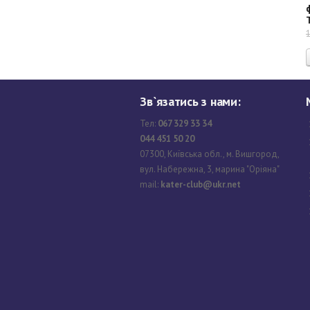
Зв`язатись з нами:
Тел:
067 329 33 34
044 451 50 20
07300, Київська обл., м. Вишгород,
вул. Набережна, 3, марина "Оріяна"
mail:
kater-club@ukr.net