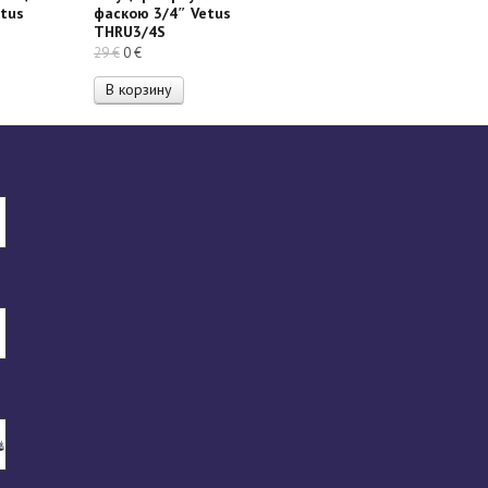
etus
фаскою 3/4″ Vetus
THRU3/4S
Первоначальная
Текущая
29
€
0
€
цена
цена:
В корзину
составляла
0 €.
29 €.