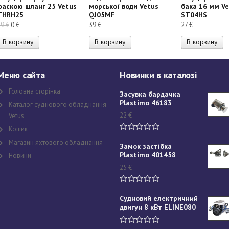
фаскою шланг 25 Vetus
морської води Vetus
бака 16 мм V
THRH25
QJ05MF
ST04HS
Первоначальная
Текущая
19
€
0
€
39
€
27
€
цена
цена:
В корзину
В корзину
В корзину
составляла
0 €.
19 €.
Меню сайта
Новинки в каталозі
Головна сторінка
Засувка бардачка
Plastimo 46183
Каталог суднового обладнання
22
€
Vetus
Кошик
Магазин яхтового обладнання
Замок застібка
Plastimo 401458
Новини
25
€
Судновий електричний
двигун 8 кВт ELINE080