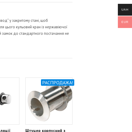
UAH
вод” у закритому стані, щоб
EUR
я цього кульовий кран із нержавіючої
чий замок до стандартного постачання не
РАСПРОДАЖА!
ляції
Штуцер корпусний з