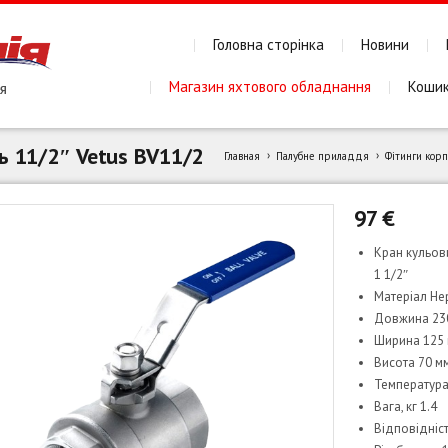
Головна сторінка
Новини
Магазин яхтового обладнання
Коши
ь 11/2″ Vetus BV11/2
Главная
Палубне приладдя
Фітинги корп
97
€
Кран кульови
1 1/2″
Матеріал Не
Довжина 23
Ширина 125
Висота 70 м
Температура 
Вага, кг 1.4
Відповідніст