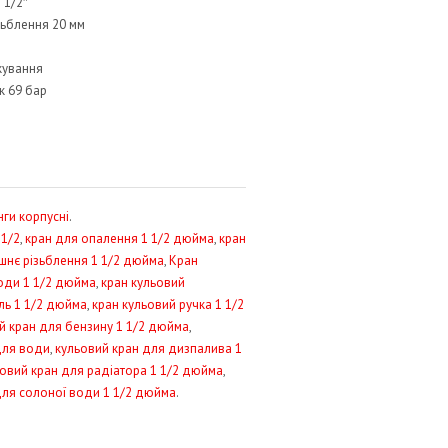
 1/2″
ьблення 20 мм
кування
к 69 бар
нги корпусні
.
11/2
,
кран для опалення 1 1/2 дюйма
,
кран
ішнє різьблення 1 1/2 дюйма
,
Кран
оди 1 1/2 дюйма
,
кран кульовий
ль 1 1/2 дюйма
,
кран кульовий ручка 1 1/2
й кран для бензину 1 1/2 дюйма
,
для води
,
кульовий кран для дизпалива 1
овий кран для радіатора 1 1/2 дюйма
,
для солоної води 1 1/2 дюйма
.