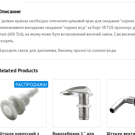
Описание
У деяких країнах необхідно опечатати кульовий кран для скидання “чорних 
унеможливити випадкове скидання “чорних вод” за борт. VETUS пропонує дл
сталі (AISI 316), на якому може бути встановлений висячий замок. Сам вися
входить.
Підходить також для дизпалива, бензину, прісної та солоної води.
Related Products
РАСПРОДАЖА!
Штуцер корпусний з
Водозабірник 1″ для
Штуцер венти