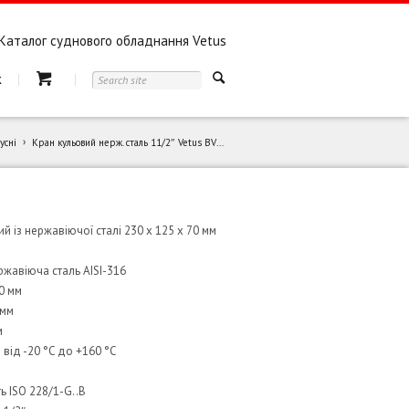
Каталог суднового обладнання Vetus
к
усні
Кран кульовий нерж. сталь 11/2″ Vetus BV11/2
й із нержавіючої сталі 230 x 125 x 70 мм
ржавіюча сталь AISI-316
0 мм
 мм
м
від -20 °C до +160 °C
ь ISO 228/1-G..B