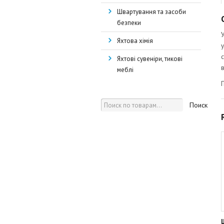
Швартування та засоби
безпеки
Яхтова хімія
Яхтові сувеніри, тикові
меблі
Поиск