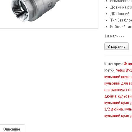
Різьблення 1
Довжина різ
ДК Повний
Тип Без бло
Робочий тис
1 в наличии
Количество
В корзину
товара
Кран
Категория:
Фіти
кульовий
Метки:
Vetus BV
нерж.
кульовий внутр
сталь
кульовий для в
11/2"
нержавіюча ста
Vetus
дюйма
,
кульови
BV11/2
кульовий кран 
1/2 дюйма
,
куль
кульовий кран 
Описание