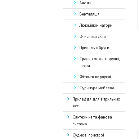
Аноди
Вентиляція
Люки,ілюмінатори
Очисники скла
Привальні бруси
Трапи, сходи, поручні,
леєри
Фітинги корпусні
Фурнітура меблева
Приладдя для вітрильних
яхт
Сантехніка та фанова
система
Суднові пристрої