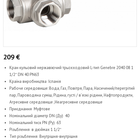
209
€
Кран кульовий нержавіючий трьохходовий L-тип Genebre 2040 08 1
1/2″ DN 40 PN63
Країна виробництва Іспанія
Рабоче середовище: Вода, Газ, Повітря, Пара, Насичений/перегрітий
пар, Пароводяна суміш, Рідина, густі / в’язкі рідини, Нафтопродукти,
Агресивне середовище ,Неагресивне середовище
Приєднання Муфтове
Номінальний діаметр DN (Ду) 40
Номінальний тиск PN (Ру) 63
Різьблення в дюймах 1 1/2″
Тип різьблення Внутрішня-внутрішня