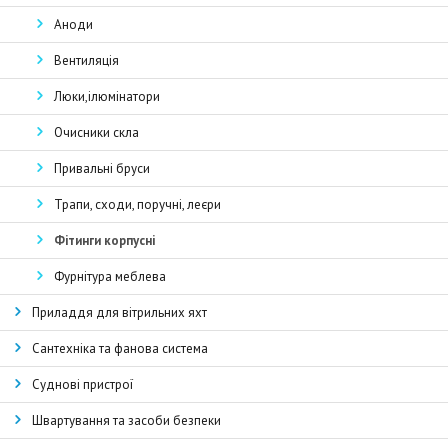
Аноди
Вентиляція
Люки,ілюмінатори
Очисники скла
Привальні бруси
Трапи, сходи, поручні, леєри
Фітинги корпусні
Фурнітура меблева
Приладдя для вітрильних яхт
Сантехніка та фанова система
Суднові пристрої
Швартування та засоби безпеки