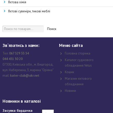
Яхтова хімія
Яхтові сувеніри, тикові меблі
Поиск
Зв`язатись з нами:
Меню сайта
Тел:
067 329 33 34
Головна сторінка
044 451 50 20
Каталог суднового
07300, Київська обл., м. Вишгород,
обладнання Vetus
вул. Набережна, 3, марина "Оріяна"
Кошик
mail:
kater-club@ukr.net
Магазин яхтового
обладнання
Новини
Новинки в каталозі
Засувка бардачка