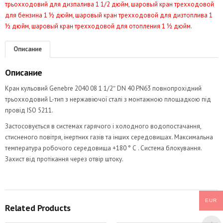
трьохходовий для дизпалива 1 1/2 дюйм
,
шаровый кран трехходовой
для бензина 1 ½ дюйм
,
шаровый кран трехходовой для дизтоплива 1
½ дюйм
,
шаровый кран трехходовой для отопления 1 ½ дюйм
.
Описание
Описание
Кран кульовий Genebre 2040 08 1 1/2″ DN 40 PN63 повнопрохідний
трьохходовий L-тип з нержавіючої сталі з монтажною площадкою під
провід ISO 5211.
Застосовується в системах гарячого і холодного водопостачання,
стисненого повітря, інертних газів та інших середовищах. Максимальна
температура робочого середовища +180 ° С . Система блокування.
Захист від протікання через отвір штоку.
EUR
Related Products