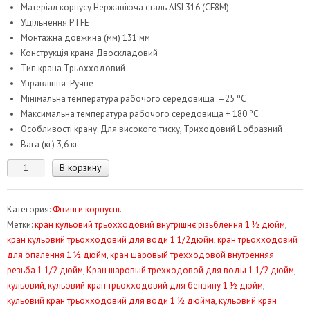
Матеріал корпусу Нержавіюча сталь AISI 316 (CF8M)
Ущільнення PTFE
Монтажна довжина (мм) 131 мм
Конструкція крана Двоскладовий
Тип крана Трьохходовий
Управління Ручне
Мінімальна температура рабочого середовища –25 ºC
Максимальна температура рабочого середовища + 180 ºC
Особливості крану: Для високого тиску, Триходовий L образний
Вага (кг) 3,6 кг
Количество
В корзину
товара
Кран
Категория:
Фітинги корпусні
.
кульовий
Метки:
кран кульовий трьохходовий внутрішнє різьблення 1 ½ дюйм
,
трьохходовий
кран кульовий трьохходовий для води 1 1/2дюйм
,
кран трьохходовий
L-
для опалення 1 ½ дюйм
,
кран шаровый трехходовой внутренняя
тип
резьба 1 1/2 дюйм
,
Кран шаровый трехходовой для воды 1 1/2 дюйм
,
1
кульовий
,
кульовий кран трьохходовий для бензину 1 ½ дюйм
,
1/2"
кульовий кран трьохходовий для води 1 ½ дюйма
,
кульовий кран
GEN2040