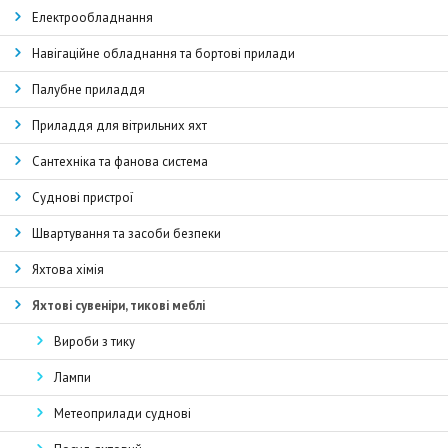
Електрообладнання
Навігаційне обладнання та бортові прилади
Палубне приладдя
Приладдя для вітрильних яхт
Сантехніка та фанова система
Суднові пристрої
Швартування та засоби безпеки
Яхтова хімія
Яхтові сувеніри, тикові меблі
Вироби з тику
Лампи
Метеоприлади суднові