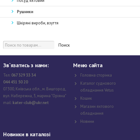
Посуд яхтовий
Рушники
Шкіряні вироби, взуття
Поиск
Зв`язатись з нами:
Меню сайта
Тел:
067 329 33 34
Головна сторінка
044 451 50 20
Каталог суднового
07300, Київська обл., м. Вишгород,
обладнання Vetus
вул. Набережна, 3, марина "Оріяна"
Кошик
mail:
kater-club@ukr.net
Магазин яхтового
обладнання
Новини
Новинки в каталозі