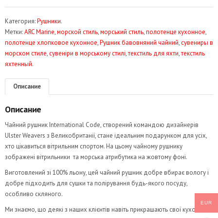
товара
Набір
Категория:
Рушники
.
льняних
Метки:
ARC Marine
,
морской стиль
,
морський стиль
,
полотенце кухонное
,
рушників.
полотенце хлопковое кухонное
,
Рушник бавовняний чайний
,
сувениры в
Морський
морском стиле
,
сувеніри в морському стилі
,
текстиль для яхти
,
текстиль
стиль
яхтенный
.
ARC
7003
Описание
Описание
Чайний рушник International Code, створений командою дизайнерів
Ulster Weavers з Великобританії, стане ідеальним подарунком для усіх,
хто цікавиться вітрильним спортом. На цьому чайному рушнику
зображені вітрильники та морська атрибутика на жовтому фоні.
Виготовлений зі 100% льону, цей чайний рушник добре вбирає вологу і
добре підходить для сушки та полірування будь-якого посуду,
особливо скляного.
EUR
Ми знаємо, що деякі з наших клієнтів навіть прикрашають свої кухонні