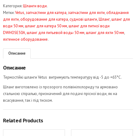
Шланг
Категория:
Шланги води
.
питної
Метки:
Vetus
,
запчастини для катера
,
запчастини для яхти
,
обладнання
води
для яхти
,
оборудование для катера
,
суднові шланги
,
Шланг
,
шланг для
50
води 50 мм
,
шланг для катера 50 мм
,
шланг для питної води
Vetus
DWHOSE50A
,
шланг для питьевой воды 50 мм
,
шланг для яхти 50 мм
,
DWHOSE50A
яхтенное оборудование
.
Описание
Описание
Термостійкі шланги Vetus витримують температуру від -5 до +65°C.
Шланг виготовлено із прозорого полівінілхлориду та армовано
стальною спіралью, призначений для подачі прісної води, як на
всасування, так і під тиском.
Related Products