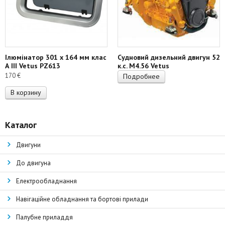
Ілюмінатор 301 х 164 мм клас
Судновий дизельний двигун 52
А III Vetus PZ613
к.с. M4.56 Vetus
170
€
Подробнее
В корзину
Каталог
Двигуни
До двигуна
Електрообладнання
Навігаційне обладнання та бортові прилади
Палубне приладдя