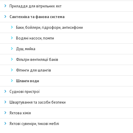
Приладдя для вітрильних яхт
Сантехніка та фанова система
Баки, бойлери, гідрофори, антисифони
Водяні насоси, помпи
Душ, мийка
Фільтри вентиляції баків
Фітинги для шлангів
Шланги води
Суднові пристрої
Швартування та засоби безпеки
Яхтова хімія
Яхтові сувеніри, тикові меблі