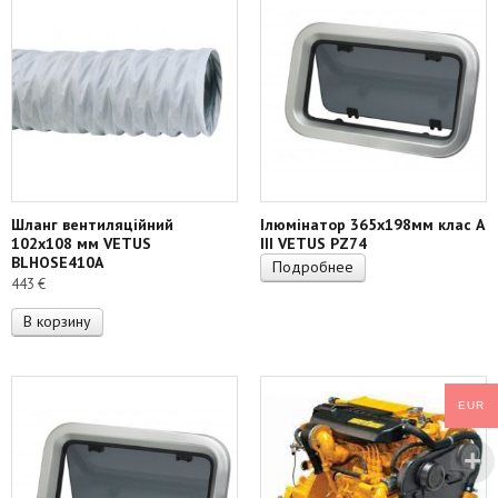
Шланг вентиляційний
Ілюмінатор 365х198мм клас А
102х108 мм VETUS
III VETUS PZ74
BLHOSE410A
Подробнее
443
€
В корзину
EUR