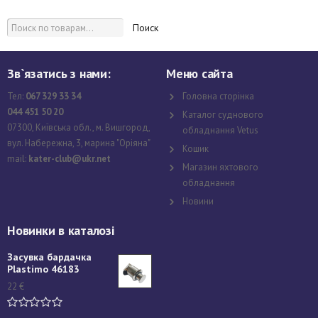
Поиск
Зв`язатись з нами:
Меню сайта
Тел:
067 329 33 34
Головна сторінка
044 451 50 20
Каталог суднового
07300, Київська обл., м. Вишгород,
обладнання Vetus
вул. Набережна, 3, марина "Оріяна"
Кошик
mail:
kater-club@ukr.net
Магазин яхтового
обладнання
Новини
Новинки в каталозі
Засувка бардачка
Plastimo 46183
22
€