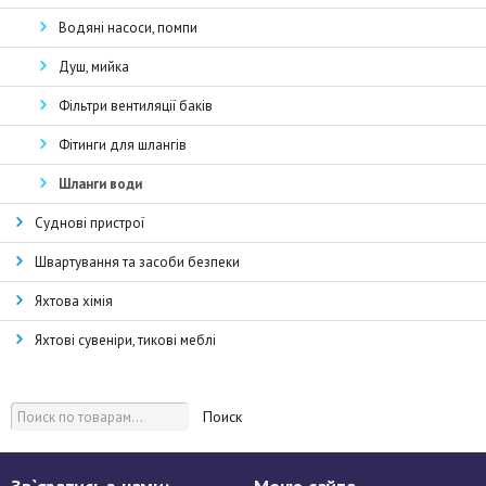
Водяні насоси, помпи
Душ, мийка
Фільтри вентиляції баків
Фітинги для шлангів
Шланги води
Суднові пристрої
Швартування та засоби безпеки
Яхтова хімія
Яхтові сувеніри, тикові меблі
Поиск