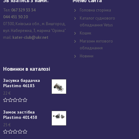
Зв`язатись з нами:
Меню сайта
Тел:
067 329 33 34
Головна сторінка
044 451 50 20
Каталог суднового
07300, Київська обл., м. Вишгород,
обладнання Vetus
вул. Набережна, 3, марина "Оріяна"
Кошик
mail:
kater-club@ukr.net
Магазин яхтового
обладнання
Новини
Новинки в каталозі
Засувка бардачка
Plastimo 46183
22
€
Замок застібка
Plastimo 401458
25
€