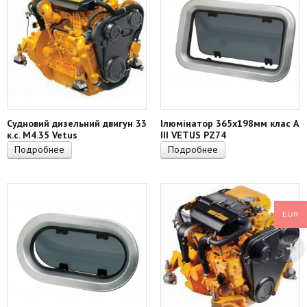
Судновий дизельний двигун 33
Ілюмінатор 365х198мм клас А
к.с. M4.35 Vetus
III VETUS PZ74
Подробнее
Подробнее
EUR