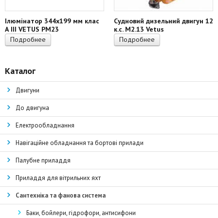
Ілюмінатор 344х199 мм клас
Судновий дизельний двигун 12
А III VETUS PM23
к.с. M2.13 Vetus
Подробнее
Подробнее
Каталог
Двигуни
До двигуна
Електрообладнання
Навігаційне обладнання та бортові прилади
Палубне приладдя
Приладдя для вітрильних яхт
Сантехніка та фанова система
Баки, бойлери, гідрофори, антисифони