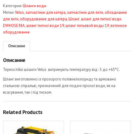
Шланг
Категория:
Шланги води
.
питної
Метки:
Vetus
,
запчастини для катера
,
запчастини для яхти
,
обладнання
води
для яхти
,
оборудование для катера
,
Шланг
,
шланг для питної води
19
DWHOSE38A
,
шланг питної води 19
,
шланг питьевой воды 19
,
яхтенное
Vetus
оборудование
.
DWHOSE19A
Описание
Описание
Термостійкі шланги Vetus витримують температуру від -5 до +65°C.
Шланг виготовлено із прозорого полівінілхлориду та армовано
стальною спіралью, призначений для подачі прісної води, як на
всасування, так і під тиском.
Related Products