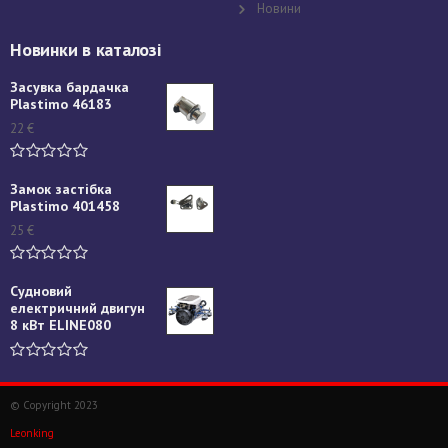
Новини
Новинки в каталозі
Засувка бардачка
Plastimo 46183
22
€
Замок застібка
Plastimo 401458
25
€
Судновий
електричний двигун
8 кВт ELINE080
© Copyright 2023
Leonking