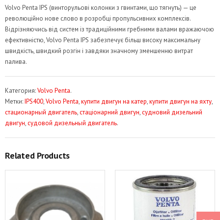
Volvo Penta IPS (винторульові колонки з гвинтами, що тягнуть) — це
революційно нове слово в розробці пропульсивних комплексів.
Відрізняючись від систем із традиційними гребними валами вражаючою
ефективністю, Volvo Penta IPS забезпечує більш високу максимальну
швидкість, швидкий розгін і завдяки значному зменшенню витрат
палива.
Категория:
Volvo Penta
.
Метки:
IPS400
,
Volvo Penta
,
купити двигун на катер
,
купити двигун на яхту
,
стационарный двигатель
,
стаціонарний двигун
,
судновий дизельний
двигун
,
судовой дизельный двигатель
.
Related Products