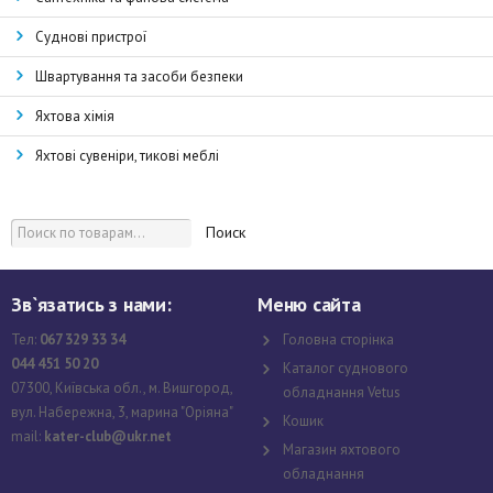
Суднові пристрої
Швартування та засоби безпеки
Яхтова хімія
Яхтові сувеніри, тикові меблі
Поиск
Зв`язатись з нами:
Меню сайта
Тел:
067 329 33 34
Головна сторінка
044 451 50 20
Каталог суднового
07300, Київська обл., м. Вишгород,
обладнання Vetus
вул. Набережна, 3, марина "Оріяна"
Кошик
mail:
kater-club@ukr.net
Магазин яхтового
обладнання