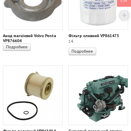
EUR
Анод магнієвий Volvo Penta
Фільтр оливний VP861473
VP876604
1
€
Подробнее
Подробнее
Фільтр паливний VP861014
Судновий дизельний двигун