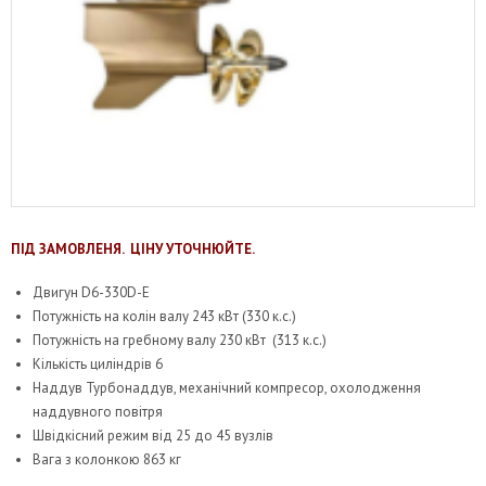
ПІД ЗАМОВЛЕНЯ. ЦІНУ УТОЧНЮЙТЕ.
Двигун D6-330D-E
Потужність на колін валу 243 кВт (330 к.с.)
Потужність на гребному валу 230 кВт (313 к.с.)
Кількість циліндрів 6
Наддув Турбонаддув, механічний компресор, охолодження
наддувного повітря
Швідкісний режим від 25 до 45 вузлів
Вага з колонкою 863 кг