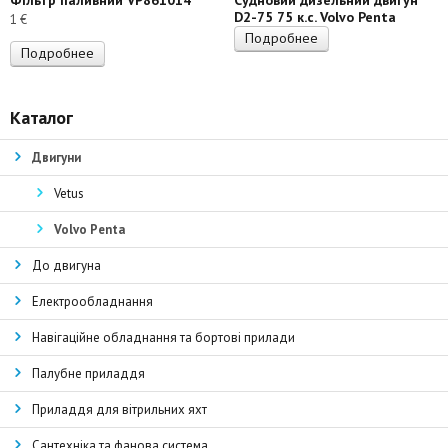
D2-75 75 к.с. Volvo Penta
1
€
Подробнее
Подробнее
Каталог
Двигуни
Vetus
Volvo Penta
До двигуна
Електрообладнання
Навігаційне обладнання та бортові прилади
Палубне приладдя
Приладдя для вітрильних яхт
Сантехніка та фанова система