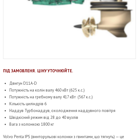
ПІД ЗАМОВЛЕНЯ. ЦІНУ УТОЧНЮЙТЕ.
Двигун D11A-D
Потужність на колін валу 460 кВт (625 к.с.)
Потужність на гребному валу 417 кВт (567 к.с.)
Кількість циліндрів 6
Наддув Турбонаддув, охолодження наддувного повітря
Швідкісний режим від 28 до 40 вузлів
Вага з колонкою 1800 кг
Volvo Penta IPS (винторульові колонки з гвинтами, що тягнуть) — це