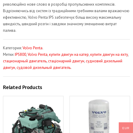
революційно нове слово в розробці пропульсивних комплексів.
Відрізняючись від систем із традиційними гребними валами вражаючою
ефективністю, Volvo Penta IPS забезпечує більш високу максимальну
швидкість, швидкий розгін і завдяки значному зменшенню витрат
палива.
Категория:
Volvo Penta
.
Метки:
IPS800
,
Volvo Penta
,
купити двигун на катер
,
купити двигун на яхту
,
стационарный двигатель
,
стаціонарний двигун
,
судновий дизельний
двигун
,
судовой дизельный двигатель
.
Related Products
EUR