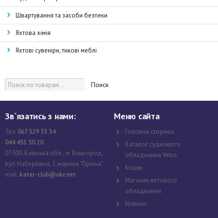
Швартування та засоби безпеки
Яхтова хімія
Яхтові сувеніри, тикові меблі
Поиск
Зв`язатись з нами:
Меню сайта
Тел:
067 329 33 34
Головна сторінка
044 451 50 20
Каталог суднового
07300, Київська обл., м. Вишгород,
обладнання Vetus
вул. Набережна, 3, марина "Оріяна"
Кошик
mail:
kater-club@ukr.net
Магазин яхтового
обладнання
Новини