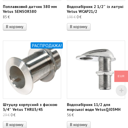
Поплавковий датчик 380 мм
Водозабірник 2 1/2″ із латуні
Vetus SENSOR380
Vetus WCAP21/2
Первоначальная
Текущая
85
€
198
€
0
€
цена
цена:
В корзину
В корзину
составляла
0 €.
198 €.
РАСПРОДАЖА!
EUR
Штуцер корпусний з фаскою
Водозабірник 11/2 для
3/4″ Vetus THRU3/4S
морської води VetusQJ05MH
Первоначальная
Текущая
29
€
0
€
56
€
цена
цена:
В корзину
В корзину
составляла
0 €.