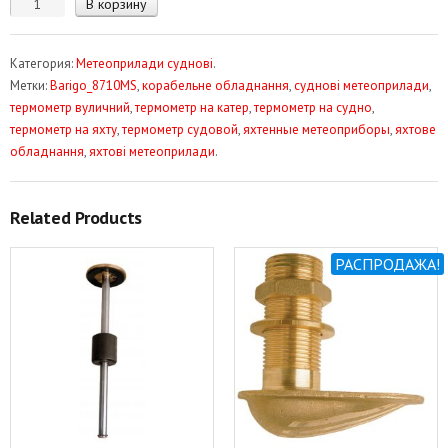
Количество
В корзину
товара
Термометр
Категория:
Метеоприлади суднові
.
корабельний
Метки:
Barigo_8710MS
,
корабельне обладнання
,
суднові метеоприлади
,
Barigo
термометр вуличний
,
термометр на катер
,
термометр на судно
,
ARC6169
термометр на яхту
,
термометр судовой
,
яхтенные метеоприборы
,
яхтове
обладнання
,
яхтові метеоприлади
.
Related Products
РАСПРОДАЖА!