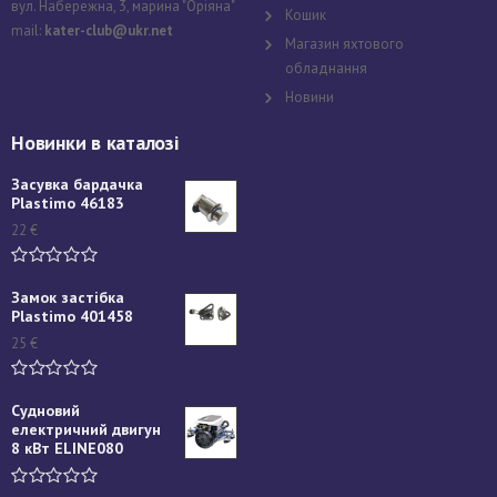
вул. Набережна, 3, марина "Оріяна"
Кошик
mail:
kater-club@ukr.net
Магазин яхтового
обладнання
Новини
Новинки в каталозі
Засувка бардачка
Plastimo 46183
22
€
Замок застібка
Plastimo 401458
25
€
Судновий
електричний двигун
8 кВт ELINE080