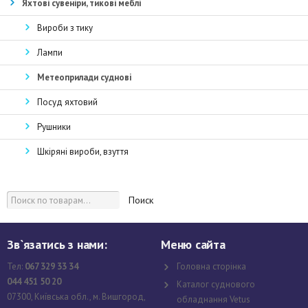
Яхтові сувеніри, тикові меблі
Вироби з тику
Лампи
Метеоприлади суднові
Посуд яхтовий
Рушники
Шкіряні вироби, взуття
Поиск
Зв`язатись з нами:
Меню сайта
Тел:
067 329 33 34
Головна сторінка
044 451 50 20
Каталог суднового
07300, Київська обл., м. Вишгород,
обладнання Vetus