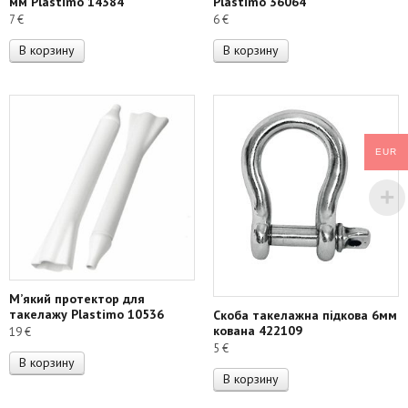
мм Plastimo 14384
Plastimo 36064
7
€
6
€
В корзину
В корзину
EUR
М’який протектор для
такелажу Plastimo 10536
Скоба такелажна підкова 6мм
кована 422109
19
€
5
€
В корзину
В корзину