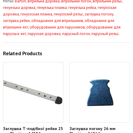
Метки:
Barton
,
вітрильна доріжка
,
вітрильний погон
,
вітрильний рельс
,
подібної
генуезька доріжка
,
генуезька планка
,
генуезька рейка
,
генуэзская
рейки
дорожка
,
генуэзская планка
,
генуэзский рельс
,
заглушка погону
,
20
заглушка рейки
,
обладнання для вітрильників
,
обладнання для
мм
вітрильних яхт
,
оборудование для парусников
,
оборудование для
Plastimo
парусных яхт
,
парусная дорожка
,
парусный погон
,
парусный рельс
.
31602
Related Products
Заглушка Т-подібної рейки 25
Заглушка погону 26 мм