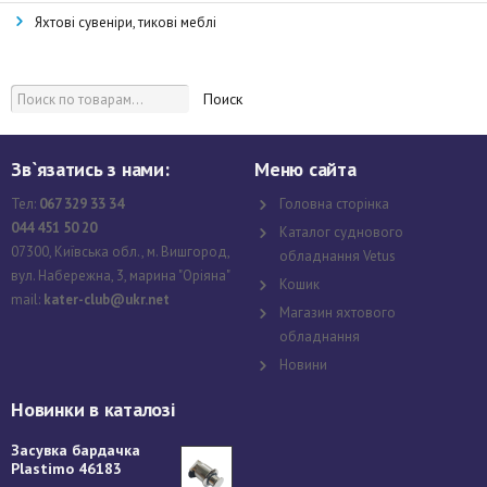
Яхтові сувеніри, тикові меблі
Поиск
Зв`язатись з нами:
Меню сайта
Тел:
067 329 33 34
Головна сторінка
044 451 50 20
Каталог суднового
07300, Київська обл., м. Вишгород,
обладнання Vetus
вул. Набережна, 3, марина "Оріяна"
Кошик
mail:
kater-club@ukr.net
Магазин яхтового
обладнання
Новини
Новинки в каталозі
Засувка бардачка
Plastimo 46183