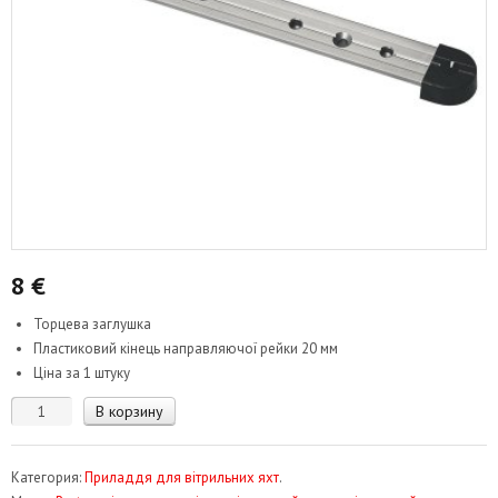
8
€
Торцева заглушка
Пластиковий кінець направляючої рейки 20 мм
Ціна за 1 штуку
Количество
В корзину
товара
Заглушка
Категория:
Приладдя для вітрильних яхт
.
Т-