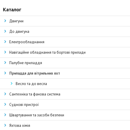
Каталог
Двигуни
До двигуна
Електрообладнання
Навігаційне обладнання та бортові прилади
Палубне приладдя
Приладдя для вітрильних яхт
Весло та до весла
Сантехніка та фанова система
Суднові пристрої
Швартування та засоби безпеки
Яхтова хімія