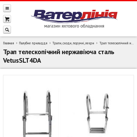
Главная
Палубне приладдя
Трапи, сходи, поручні, леєри
Трап телескопічний нержавіюча сталь VetusSLT4DA
Трап телескопічний нержавіюча сталь
VetusSLT4DA