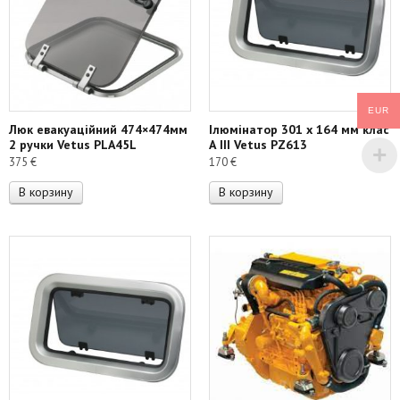
EUR
Люк евакуаційний 474×474мм
Ілюмінатор 301 х 164 мм клас
2 ручки Vetus PLA45L
А III Vetus PZ613
375
€
170
€
В корзину
В корзину