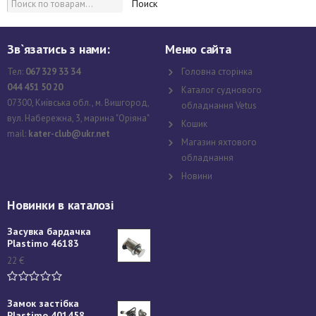
Поиск
Зв`язатись з нами:
Меню сайта
Тел:
067 329 33 34
Головна сторінка
044 451 50 20
Каталог суднового
07300, Київська обл., м. Вишгород,
обладнання Vetus
вул. Набережна, 3, марина "Оріяна"
Кошик
mail:
kater-club@ukr.net
Магазин яхтового
обладнання
Новини
Новинки в каталозі
Засувка бардачка
Plastimo 46183
22
€
Замок застібка
Plastimo 401458