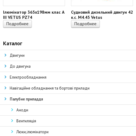
Ілюмінатор 365х198мм клас А
Судновий дизельний двигун 42
III VETUS PZ74
к.с. M4.45 Vetus
Подробнее
Подробнее
Каталог
Двигуни
До двигуна
Електрообладнання
Навігаційне обладнання та бортові прилади
Палубне приладдя
Аноди
Вентиляція
Люки,ілюмінатори