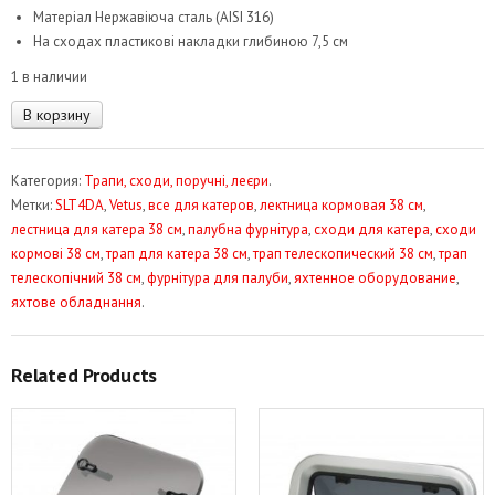
Матеріал Нержавіюча сталь (AISI 316)
На сходах пластикові накладки глибиною 7,5 см
1 в наличии
Количество
В корзину
товара
Трап
Категория:
Трапи, сходи, поручні, леєри
.
телескопічний
Метки:
SLT4DA
,
Vetus
,
все для катеров
,
лектница кормовая 38 см
,
нержавіюча
лестница для катера 38 см
,
палубна фурнітура
,
сходи для катера
,
сходи
сталь
кормові 38 см
,
трап для катера 38 см
,
трап телескопический 38 см
,
трап
VetusSLT4DA
телескопічний 38 см
,
фурнітура для палуби
,
яхтенное оборудование
,
яхтове обладнання
.
Related Products