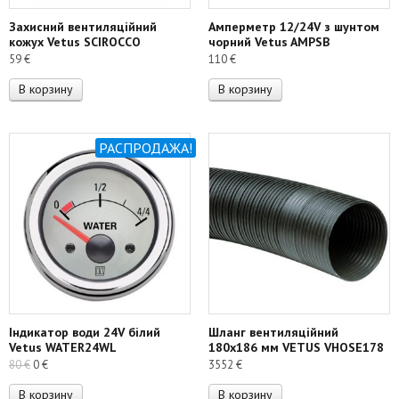
Захисний вентиляційний
Амперметр 12/24V з шунтом
кожух Vetus SCIROCCO
чорний Vetus AMPSB
59
€
110
€
В корзину
В корзину
РАСПРОДАЖА!
Індикатор води 24V білий
Шланг вентиляційний
Vetus WATER24WL
180х186 мм VETUS VHOSE178
Первоначальная
Текущая
80
€
0
€
3552
€
цена
цена:
В корзину
В корзину