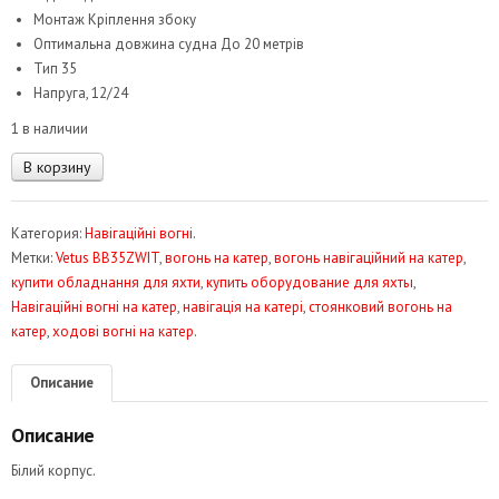
Монтаж Кріплення збоку
Оптимальна довжина судна До 20 метрів
Тип 35
Напруга, 12/24
1 в наличии
Количество
В корзину
товара
Вогонь
Категория:
Навігаційні вогні
.
навігаційний
Метки:
Vetus BB35ZWIT
,
вогонь на катер
,
вогонь навігаційний на катер
,
червоний
купити обладнання для яхти
,
купить оборудование для яхты
,
155
Навігаційні вогні на катер
,
навігація на катері
,
стоянковий вогонь на
Vetus
катер
,
ходові вогні на катер
.
BB35ZWIT
Описание
Описание
Білий корпус.