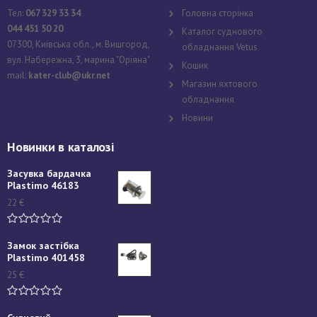
Тел:
067 329 33 34
Головна сторінка
044 451 50 20
Каталог суднового
07300, Київська обл., м. Вишгород,
обладнання Vetus
вул. Набережна, 3, марина "Оріяна"
Кошик
mail:
kater-club@ukr.net
Магазин яхтового
обладнання
Новини
Новинки в каталозі
Засувка бардачка
Plastimo 46183
22
€
Замок застібка
Plastimo 401458
25
€