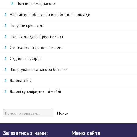
Помпи трюмні, насоси
Навігаційне обладнання та бортові прилади
Палубне приладдя
Приладдя для вітрильних яхт
Сантехніка та фанова система
Суднові пристрої
Швартування та засоби безпеки
Яхтова хімія
Яхтові сувеніри, тикові меблі
Поиск
Зв`язатись з нами:
Меню сайта