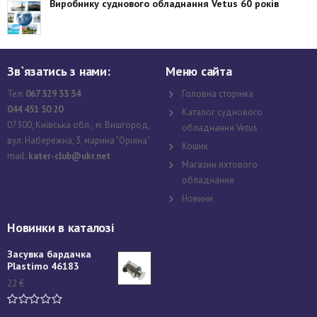
Виробнику суднового обладнання Vetus 60 років
Зв`язатись з нами:
Меню сайта
Тел:
067 329 33 34
Головна сторінка
044 451 50 20
Каталог суднового
07300, Київська обл., м. Вишгород,
обладнання Vetus
вул. Набережна, 3, марина "Оріяна"
Кошик
mail:
kater-club@ukr.net
Магазин яхтового
обладнання
Новини
Новинки в каталозі
Засувка бардачка
Plastimo 46183
22
€