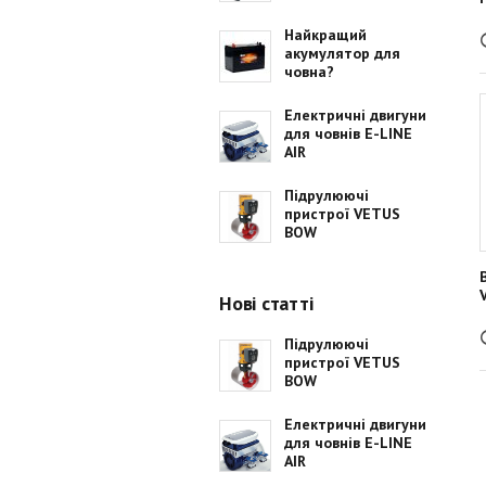
Найкращий
акумулятор для
човна?
Електричні двигуни
для човнів E-LINE
AIR
Підрулюючі
пристрої VETUS
BOW
Нові статті
Підрулюючі
пристрої VETUS
BOW
Електричні двигуни
для човнів E-LINE
AIR