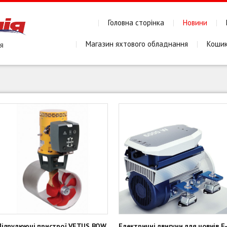
Головна сторінка
Новини
Магазин яхтового обладнання
Коши
Підрулюючі пристрої VETUS BOW
Електричні двигуни для човнів E