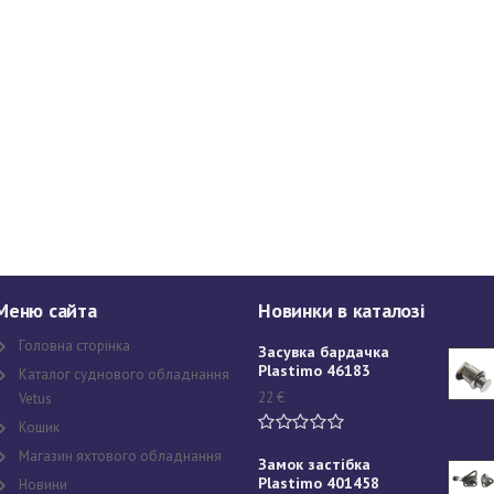
Меню сайта
Новинки в каталозі
Головна сторінка
Засувка бардачка
Plastimo 46183
Каталог суднового обладнання
22
€
Vetus
Кошик
Магазин яхтового обладнання
Замок застібка
Plastimo 401458
Новини