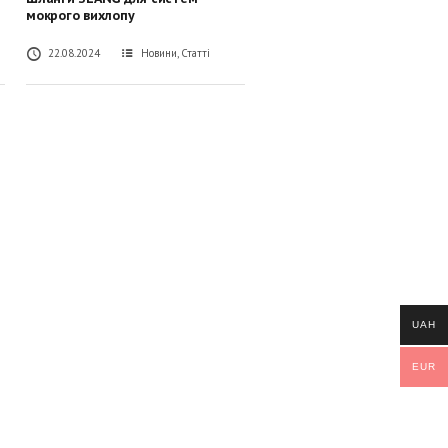
мокрого вихлопу
22.08.2024
Новини
,
Статті
UAH
EUR