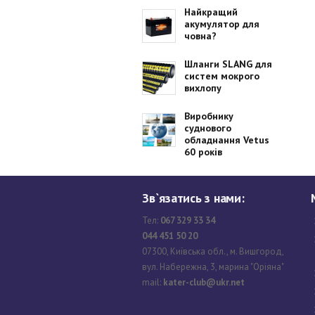
Найкращий
акумулятор для
човна?
Шланги SLANG для
систем мокрого
вихлопу
Виробнику
суднового
обладнання Vetus
60 років
Зв`язатись з нами:
Тел:
067 329 33 34
044 451 50 20
07300, Київська обл., м. Вишгород,
вул. Набережна, 3, марина "Оріяна"
mail:
kater-club@ukr.net