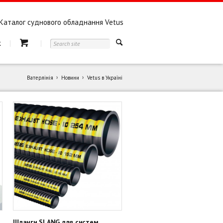
Каталог суднового обладнання Vetus
к
Ватерлінія
Новини
Vetus в Україні
-
Шланги SLANG для систем