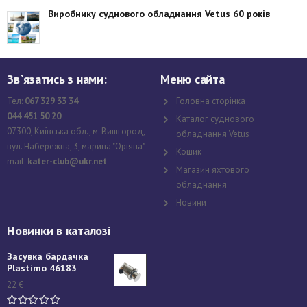
Виробнику суднового обладнання Vetus 60 років
Зв`язатись з нами:
Меню сайта
Тел:
067 329 33 34
Головна сторінка
044 451 50 20
Каталог суднового
07300, Київська обл., м. Вишгород,
обладнання Vetus
вул. Набережна, 3, марина "Оріяна"
Кошик
mail:
kater-club@ukr.net
Магазин яхтового
обладнання
Новини
Новинки в каталозі
Засувка бардачка
Plastimo 46183
22
€