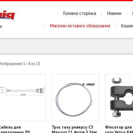
Головна сторінка
Новини
Магазин яхтового обладнання
Коши
Сортировка:
Отображение 1–8 из 13
по
популярности
Кабель для
Трос газу реверсу С5
Фіксатор для 
електронних ДУ
Mercury 11 футів 3,36м
газу Vetus K