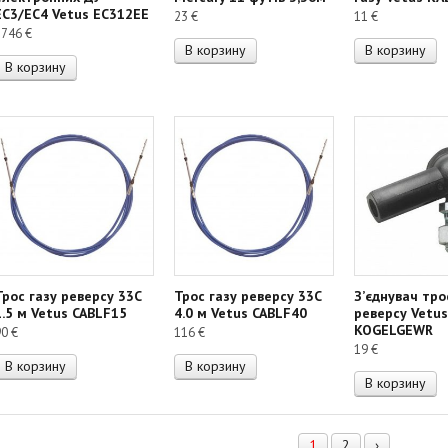
EC3/EC4 Vetus EC312EE
23
€
11
€
1746
€
В корзину
В корзину
В корзину
Трос газу реверсу 33С
Трос газу реверсу 33С
З’єднувач тро
1.5 м Vetus CABLF15
4.0 м Vetus CABLF40
реверсу Vetus
KOGELGEWR
90
€
116
€
19
€
В корзину
В корзину
В корзину
1
2
›