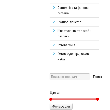
Сантехніка та фанова
система
Суднові пристрої
Швартування та засоби
безпеки
Яхтова хімія
Яхтові сувеніри, тикові
меблі
Поиск
Цена
Минимальная
Максимальная
Фильтрация