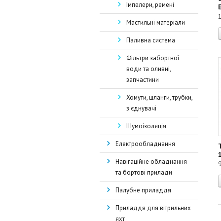
Імпелери, ремені
Мастильні матеріали
Паливна система
Фільтри забортної
води та оливні,
запчастини
Хомути, шланги, трубки,
з'єднувачі
Шумоізоляція
Електрообладнання
Навігаційне обладнання
та бортові прилади
Палубне приладдя
Приладдя для вітрильних
яхт