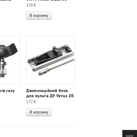
116
€
В корзину
сів газу
Двопозиційний блок
для пульта ДУ Vetus DS
172
€
В корзину
UAH