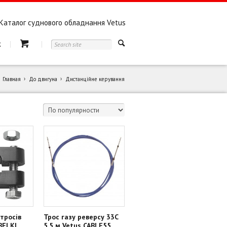
Каталог суднового обладнання Vetus
к
Главная
До двигуна
Дистанційне керування
тросів
Трос газу реверсу 33С
ABELKL
5.5 м Vetus CABLF55