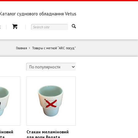
Каталог суднового обладнання Vetus
к
Главная
Товары с меткой “ARC посуд”
іновий
Стакан меламіновий
ata
для води Regata