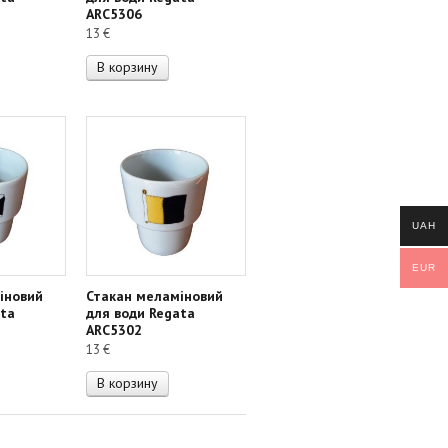
ARC5306
13
€
В корзину
UAH
EUR
іновий
Стакан меламіновий
ata
для води Regata
ARC5302
13
€
В корзину