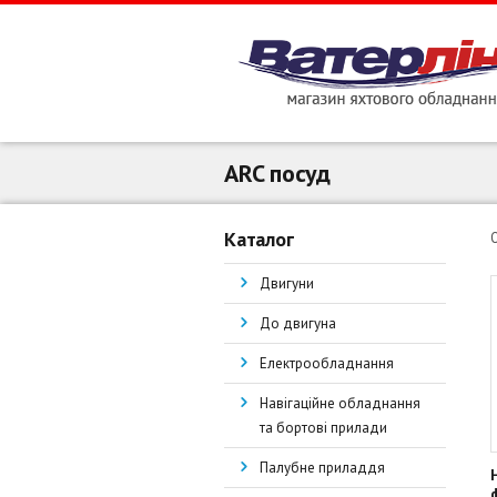
ARC посуд
Каталог
Двигуни
До двигуна
Електрообладнання
Навігаційне обладнання
та бортові прилади
Палубне приладдя