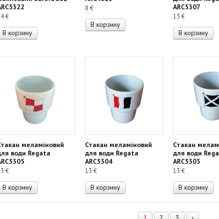
ARC5322
ARC5307
8
€
34
€
13
€
В корзину
В корзину
В корзину
Стакан меламіновий
Стакан меламіновий
Стакан мелам
для води Regata
для води Regata
для води Reg
ARC5305
ARC5304
ARC5303
13
€
13
€
13
€
В корзину
В корзину
В корзину
1
2
3
›