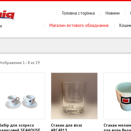
Головна сторінка
Новини
Магазин яхтового обладнання
Коши
Сортировка:
Отображение 1–8 из 19
по
популярности
Набір для эспресо
Стакан для віскі
Стакан мелам
фаянсовий SEAHOUSE
ARC4815
для води Reg