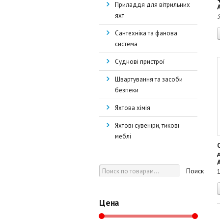
Приладдя для вітрильних
яхт
Сантехніка та фанова
система
Суднові пристрої
Швартування та засоби
безпеки
Яхтова хімія
Яхтові сувеніри, тикові
меблі
Поиск
Цена