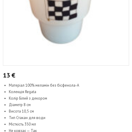
13
€
Матеріал 100% меламін без бісфенола-А
Колекція Regata
Колір Білий з декором
Діаметр 8 см
Висота 10,5 см
Тип Стакан для води
Місткість 350 мл
Не ковзає — Так