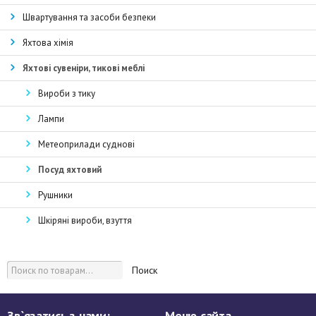
Швартування та засоби безпеки
Яхтова хімія
Яхтові сувеніри, тикові меблі
Вироби з тику
Лампи
Метеоприлади суднові
Посуд яхтовий
Рушники
Шкіряні вироби, взуття
Поиск
Зв`язатись з нами:
Меню сайта