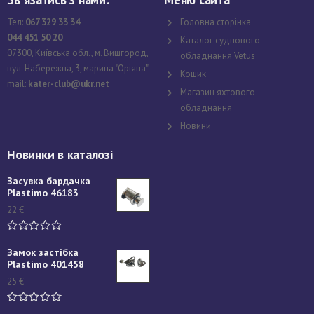
Тел:
067 329 33 34
Головна сторінка
044 451 50 20
Каталог суднового
07300, Київська обл., м. Вишгород,
обладнання Vetus
вул. Набережна, 3, марина "Оріяна"
Кошик
mail:
kater-club@ukr.net
Магазин яхтового
обладнання
Новини
Новинки в каталозі
Засувка бардачка
Plastimo 46183
22
€
Замок застібка
Plastimo 401458
25
€