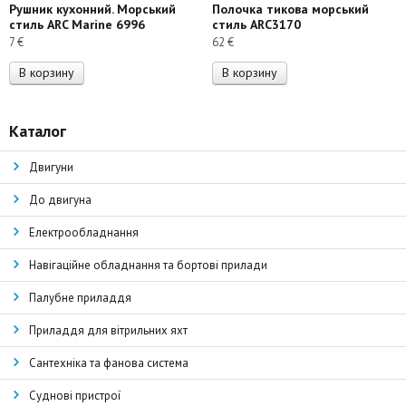
Рушник кухонний. Морський
Полочка тикова морський
стиль ARC Marine 6996
стиль ARC3170
7
€
62
€
В корзину
В корзину
Каталог
Двигуни
До двигуна
Електрообладнання
Навігаційне обладнання та бортові прилади
Палубне приладдя
Приладдя для вітрильних яхт
Сантехніка та фанова система
Суднові пристрої