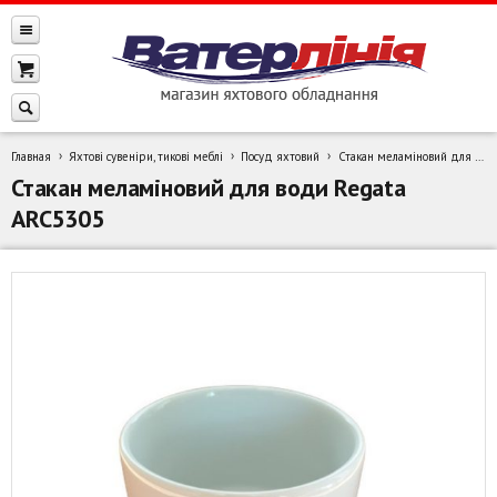
Главная
Яхтові сувеніри, тикові меблі
Посуд яхтовий
Стакан меламіновий для води Regata ARC5305
Стакан меламіновий для води Regata
ARC5305