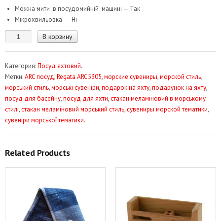
Можна мити в посудомийній машині — Так
Мікрохвильовка — Ні
Количество
В корзину
товара
Стакан
Категория:
Посуд яхтовий
.
меламіновий
Метки:
ARC посуд
,
Regata ARC5305
,
морские сувениры
,
морской стиль
,
для
морський стиль
,
морські сувеніри
,
подарок на яхту
,
подарунок на яхту
,
води
посуд для басейну
,
посуд для яхти
,
стакан меламіновий в морському
Regata
стилі
,
стакан меламіновий морський стиль
,
сувениры морской тематики
,
ARC5305
сувеніри морської тематики
.
Related Products