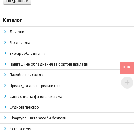
Подробнее
Каталог
Двигуни
До двигуна
Електрообладнання
Навігаційне обладнання та бортові прилади
EUR
Палубне приладдя
Приладдя для вітрильних яхт
Сантехніка та фанова система
Суднові пристрої
Швартування та засоби безпеки
Яхтова хімія