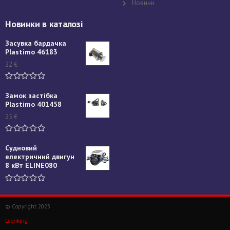
Новини
Новинки в каталозі
Засувка бардачка
Plastimo 46183
22
€
Замок застібка
Plastimo 401458
25
€
Судновий
електричний двигун
8 кВт ELINE080
© Copyright 2023
Leonking