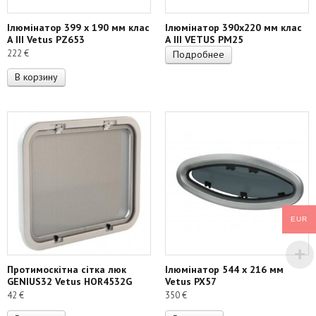
Ілюмінатор 399 х 190 мм клас
Ілюмінатор 390х220 мм клас
А III Vetus PZ653
А III VETUS PM25
222
€
Подробнее
В корзину
EUR
Протимоскітна сітка люк
Ілюмінатор 544 х 216 мм
GENIUS32 Vetus HOR4532G
Vetus PX57
42
€
350
€