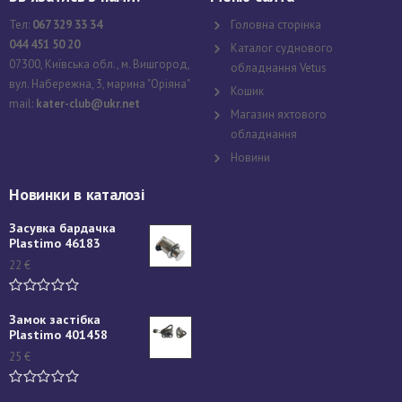
Тел:
067 329 33 34
Головна сторінка
044 451 50 20
Каталог суднового
07300, Київська обл., м. Вишгород,
обладнання Vetus
вул. Набережна, 3, марина "Оріяна"
Кошик
mail:
kater-club@ukr.net
Магазин яхтового
обладнання
Новини
Новинки в каталозі
Засувка бардачка
Plastimo 46183
22
€
Замок застібка
Plastimo 401458
25
€