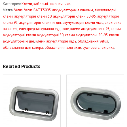
Категория:
Клеми, кабельні наконечники
.
клеми
Метка:
Vetus
,
Vetus BATT5095
,
аккумуляторные клеммы
,
акумуляторні
50/95
клеми
,
акумуляторні клеми 50
,
акумуляторні клеми 50-95
,
акумуляторні
мм2
клеми 95
,
акумуляторні клеми мідні
,
акумуляторні клеми мідь
,
електрика
Vetus
на катері
,
електроустаткування суднове
,
клеми аккумуляторні 95
,
клеми
BATT5095
акумуляторні
,
клеми акумуляторні 50
,
клеми акумуляторні 50-95
,
клеми
акумуляторні мідні
,
клеми акумуляторні мідь
,
обладнання Vetus
,
обладнання для катера
,
обладнання для яхти
,
суднова електрика
.
Related Products