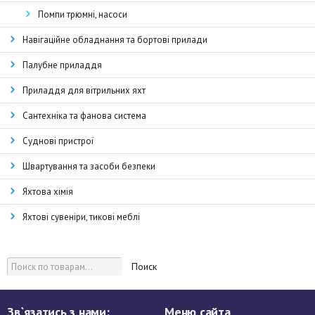
Помпи трюмні, насоси
Навігаційне обладнання та бортові прилади
Палубне приладдя
Приладдя для вітрильних яхт
Сантехніка та фанова система
Суднові пристрої
Швартування та засоби безпеки
Яхтова хімія
Яхтові сувеніри, тикові меблі
Поиск
Зв`язатись з нами:
Меню сайта