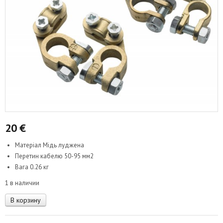
20
€
Матеріал Мідь луджена
Перетин кабелю 50-95 мм2
Вага 0.26 кг
1 в наличии
Количество
В корзину
товара
Акумуляторні