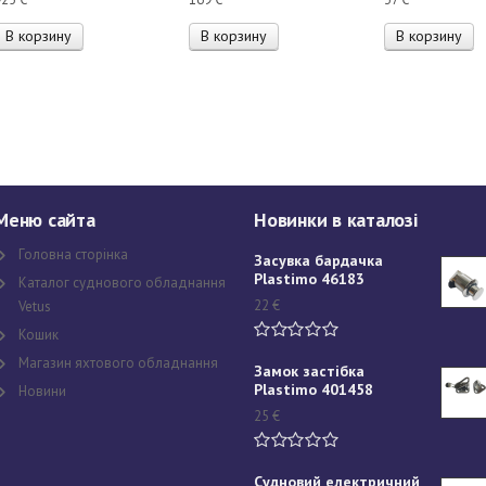
В корзину
В корзину
В корзину
Меню сайта
Новинки в каталозі
Головна сторінка
Засувка бардачка
Plastimo 46183
Каталог суднового обладнання
22
€
Vetus
Кошик
Магазин яхтового обладнання
Замок застібка
Plastimo 401458
Новини
25
€
Судновий електричний