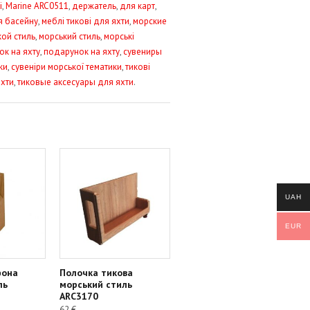
і
,
Marine ARC0511
,
держатель
,
для карт
,
я басейну
,
меблі тикові для яхти
,
морские
ой стиль
,
морський стиль
,
морські
к на яхту
,
подарунок на яхту
,
сувениры
ки
,
сувеніри морської тематики
,
тикові
яхти
,
тиковые аксесуары для яхти
.
UAH
EUR
фона
Полочка тикова
ль
морський стиль
ARC3170
62
€