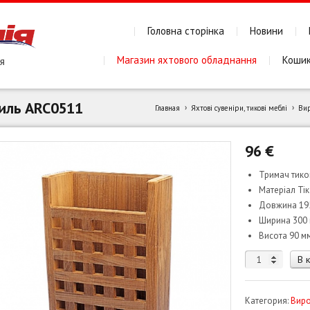
Головна сторінка
Новини
Магазин яхтового обладнання
Коши
тиль ARC0511
Главная
Яхтові сувеніри, тикові меблі
Вир
96
€
Тримач тико
Матеріал Ті
Довжина 19
Ширина 300
Висота 90 м
Количество
В 
товара
Тримач
Категория:
Виро
карт