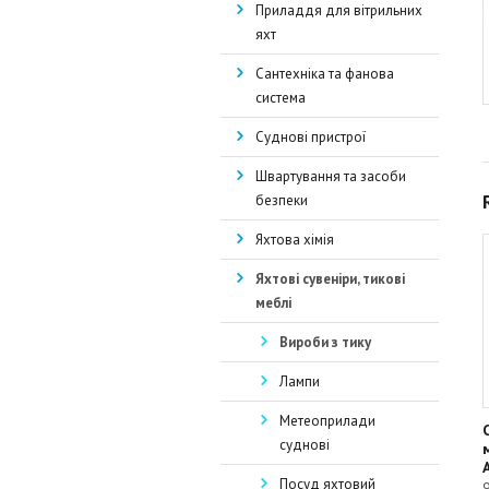
Приладдя для вітрильних
яхт
Сантехніка та фанова
система
Суднові пристрої
Швартування та засоби
безпеки
Яхтова хімія
Яхтові сувеніри, тикові
меблі
Вироби з тику
Лампи
Метеоприлади
суднові
Посуд яхтовий