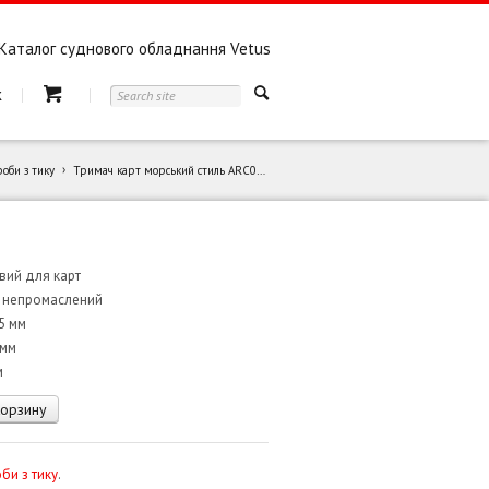
Каталог суднового обладнання Vetus
к
оби з тику
Тримач карт морський стиль ARC0511
вий для карт
к непромаслений
5 мм
 мм
м
корзину
би з тику
.