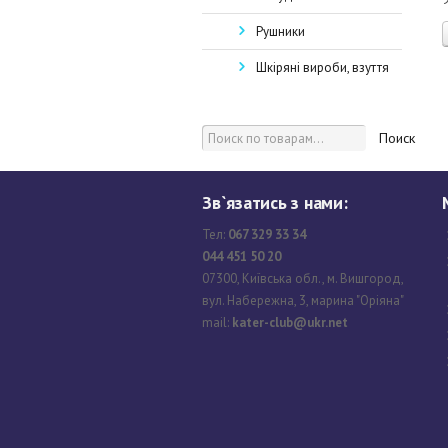
Рушники
Шкіряні вироби, взуття
Поиск
Зв`язатись з нами:
Тел:
067 329 33 34
044 451 50 20
07300, Київська обл., м. Вишгород,
вул. Набережна, 3, марина "Оріяна"
mail:
kater-club@ukr.net