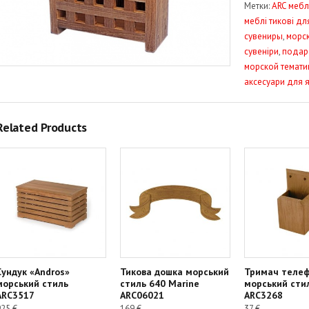
Метки:
ARC мебл
морський
меблі тикові дл
стиль
сувениры
,
морск
ARC0511
сувеніри
,
подаро
морской темати
аксесуари для 
Related Products
Сундук «Andros»
Тикова дошка морський
Тримач теле
морський стиль
стиль 640 Marine
морський сти
ARC3517
ARC06021
ARC3268
925
€
169
€
37
€