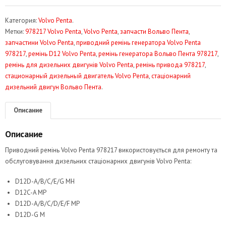
Категория:
Volvo Penta
.
Метки:
978217 Volvo Penta
,
Volvo Penta
,
запчасти Вольво Пента
,
запчастини Volvo Penta
,
приводний ремінь генератора Volvo Penta
978217
,
ремінь D12 Volvo Penta
,
ремінь генератора Вольво Пента 978217
,
ремінь для дизельних двигунів Volvo Penta
,
ремінь привода 978217
,
стационарный дизельный двигатель Volvo Penta
,
стаціонарний
дизельний двигун Вольво Пента
.
Описание
Описание
Приводний ремінь Volvo Penta 978217 використовується для ремонту та
обслуговування дизельних стаціонарних двигунів Volvo Penta:
D12D-A/B/C/E/G MH
D12C-A MP
D12D-A/B/C/D/E/F MP
D12D-G M