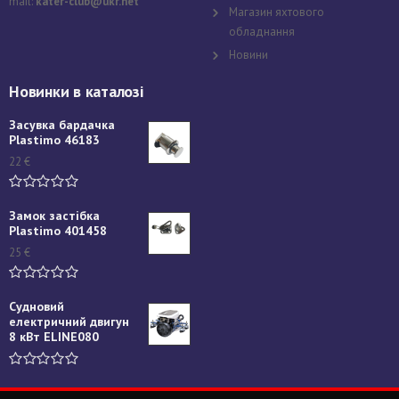
mail:
kater-club@ukr.net
Магазин яхтового
обладнання
Новини
Новинки в каталозі
Засувка бардачка
Plastimo 46183
22
€
Замок застібка
Plastimo 401458
25
€
Судновий
електричний двигун
8 кВт ELINE080