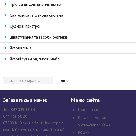
Приладдя для вітрильних яхт
Сантехніка та фанова система
Суднові пристрої
Швартування та засоби безпеки
Яхтова хімія
Яхтові сувеніри, тикові меблі
Поиск
Зв`язатись з нами:
Меню сайта
Тел:
067 329 33 34
Головна сторінка
044 451 50 20
Каталог суднового
07300, Київська обл., м. Вишгород,
обладнання Vetus
вул. Набережна, 3, марина "Оріяна"
Кошик