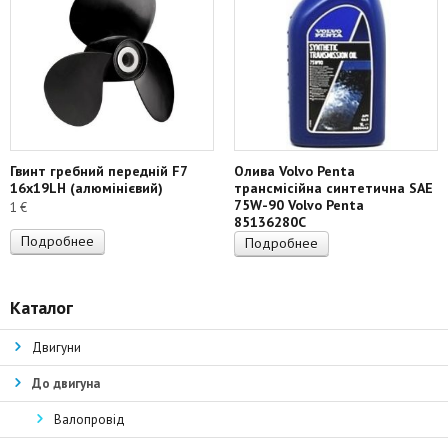
Гвинт гребний передній F7
Олива Volvo Penta
16х19LH (алюмінієвий)
трансмісійна синтетична SAE
75W-90 Volvo Penta
1
€
85136280C
Подробнее
Подробнее
Каталог
Двигуни
До двигуна
Валопровід