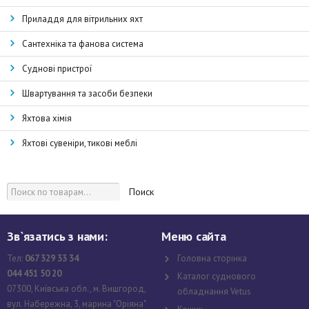
Приладдя для вітрильних яхт
Сантехніка та фанова система
Суднові пристрої
Швартування та засоби безпеки
Яхтова хімія
Яхтові сувеніри, тикові меблі
Поиск
Зв`язатись з нами:
Меню сайта
Тел:
067 329 33 34
Головна сторінка
044 451 50 20
Каталог суднового
07300, Київська обл., м. Вишгород,
обладнання Vetus
вул. Набережна, 3, марина "Оріяна"