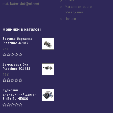
Кошик
mail:
kater-club@ukr.net
Магазин яхтового
обладнання
Новини
Новинки в каталозі
Засувка бардачка
Plastimo 46183
22
€
Замок застібка
Plastimo 401458
25
€
Судновий
електричний двигун
8 кВт ELINE080