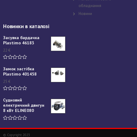
обладнання
Новини
Новинки в каталозі
Засувка бардачка
Plastimo 46183
22
€
Замок застібка
Plastimo 401458
25
€
Судновий
електричний двигун
8 кВт ELINE080
© Copyright 2023