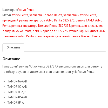
Категория:
Volvo Penta
.
Метки:
Volvo Penta
,
запчасти Вольво Пента
,
запчастини Volvo Penta
,
приводний ремінь генератора Volvo Penta 3827273
,
ремінь TAMD Volvo
Penta
,
ремінь генератора Вольво Пента 3827273
,
ремінь для дизельних
двигунів Volvo Penta
,
ремінь привода 3827273
,
стационарный дизельный
двигатель Volvo Penta
,
стаціонарний дизельний двигун Вольво Пента
.
Описание
Описание
Приводний ремінь Volvo Penta 3827273 використовується для ремонту
та обслуговування дизельних стаціонарних двигунів Volvo Penta:
TAMD74A-A/B
TAMD74C-A/B
TAMD74L-A/B
TAMD74P-A/B
TAMD75P-A