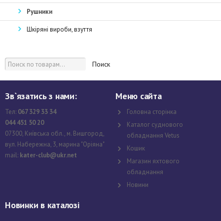
Рушники
Шкіряні вироби, взуття
Поиск
Зв`язатись з нами:
Меню сайта
Тел:
067 329 33 34
Головна сторінка
044 451 50 20
Каталог суднового
07300, Київська обл., м. Вишгород,
обладнання Vetus
вул. Набережна, 3, марина "Оріяна"
Кошик
mail:
kater-club@ukr.net
Магазин яхтового
обладнання
Новини
Новинки в каталозі