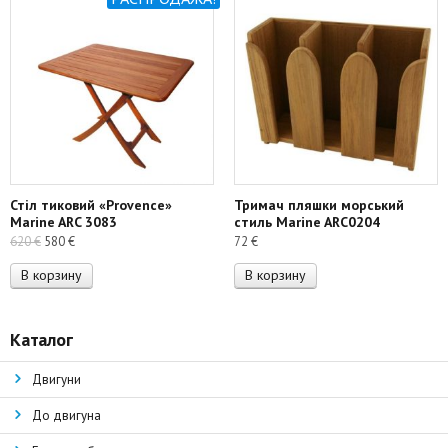
Стіл тиковий «Provence»
Тримач пляшки морський
Marine ARC 3083
стиль Marine ARC0204
Первоначальная
Текущая
620
€
580
€
72
€
цена
цена:
В корзину
В корзину
составляла
580 €.
620 €.
Каталог
Двигуни
До двигуна