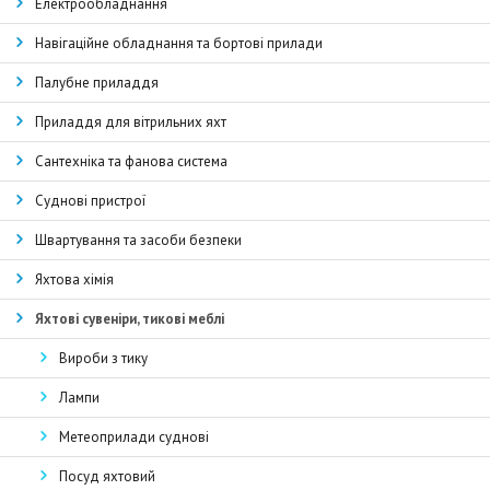
Електрообладнання
Навігаційне обладнання та бортові прилади
Палубне приладдя
Приладдя для вітрильних яхт
Сантехніка та фанова система
Суднові пристрої
Швартування та засоби безпеки
Яхтова хімія
Яхтові сувеніри, тикові меблі
Вироби з тику
Лампи
Метеоприлади суднові
Посуд яхтовий