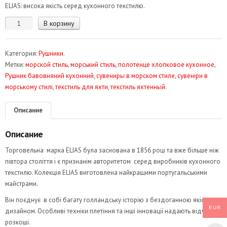
ELIAS: висока якість серед кухонного текстилю.
Количество
В корзину
товара
Рушник
Категория:
Рушники
.
кухонний.
Метки:
морской стиль
,
морський стиль
,
полотенце хлопковое кухонное
,
Морський
Рушник бавовняний кухонний
,
сувениры в морском стиле
,
сувеніри в
стиль
морському стилі
,
текстиль для яхти
,
текстиль яхтенный
.
ARC
Marine
Описание
6993
Описание
Торговельна марка ELIAS була заснована в 1856 році та вже більше ніж
півтора століття і є признанім авторитетом серед виробників кухонного
текстилю. Колекція ELIAS виготовлена найкращими португальськими
майстрами.
Він поєднує в собі багату голландську історію з бездоганною якістю та
EUR
дизайном. Особливі техніки плетіння та інші інновації надають відчуття
розкоші.