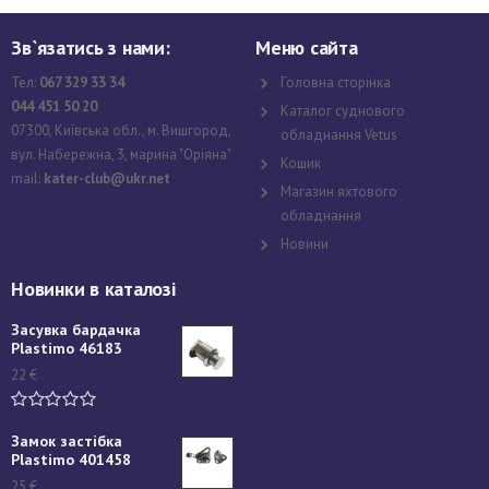
Зв`язатись з нами:
Меню сайта
Тел:
067 329 33 34
Головна сторінка
044 451 50 20
Каталог суднового
07300, Київська обл., м. Вишгород,
обладнання Vetus
вул. Набережна, 3, марина "Оріяна"
Кошик
mail:
kater-club@ukr.net
Магазин яхтового
обладнання
Новини
Новинки в каталозі
Засувка бардачка
Plastimo 46183
22
€
Замок застібка
Plastimo 401458
25
€