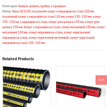
Хомут
Категория:
Хомути, шланги, трубки, з'єднувачі
.
130
Метки:
Vetus HCS130
,
посилений хомут з нержавіючої сталі 130 мм
,
-
посилений хомут з нержавіючої сталі 150 мм
,
хомут 130 - 150 мм
,
хомут
150
130 - 150 мм з нержавіючої сталі
,
хомут для шланга 130 мм
,
хомут для
мм,
шланга 150 мм
,
Хомут з нержавіючої сталі
,
хомут металевий 130 мм
,
хомут
12
металевий 150 мм
,
хомут нержавіюча сталь
,
хомут черв'яковий
мм
нержавіюча сталь
,
хомут черв'ячний металевий
,
хомут черв'ячний
Vetus
нержавіюча сталь 130 - 150 мм
.
HCS130
Related Products
EUR