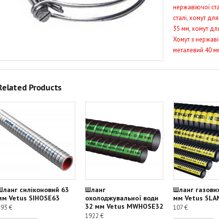
нержавіючої ста
кільцем
сталі
,
хомут для
35–
35 мм
,
хомут дл
40
Хомут з нержаві
Plastimo
металевий 40 м
38077
Related Products
Шланг силіконовий 63
Шланг
Шланг газови
мм Vetus SIHOSE63
охолоджувальної води
мм Vetus SLA
32 мм Vetus MWHOSE32
193
€
107
€
1922
€