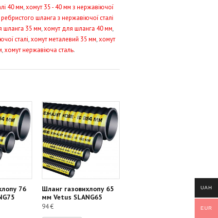
лі 40 мм
,
хомут 35 - 40 мм з нержавіючої
 ребристого шланга з нержавіючої сталі
я шланга 35 мм
,
хомут для шланга 40 мм
,
ючої сталі
,
хомут металевий 35 мм
,
хомут
м
,
хомут нержавіюча сталь
.
хлопу 76
Шланг газовихлопу 65
UAH
NG75
мм Vetus SLANG65
94
€
EUR