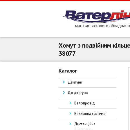
Хомут з подвійним кільц
38077
Каталог
Двигуни
До двигуна
Валопровід
Вихлопна система
Дистанційне