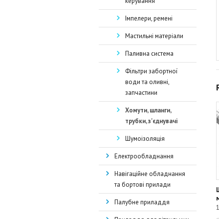
керування
Імпелери, ремені
Мастильні матеріали
Паливна система
Фільтри забортної
води та оливні,
запчастини
Хомути, шланги,
трубки, з'єднувачі
Шумоізоляція
Електрообладнання
Навігаційне обладнання
та бортові прилади
Палубне приладдя