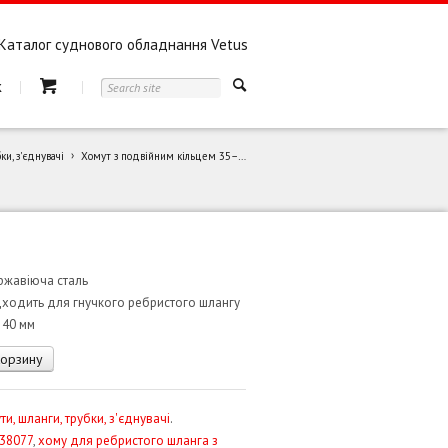
Каталог суднового обладнання Vetus
к
ки, з'єднувачі
Хомут з подвійним кільцем 35–40 Plastimo 38077
ржавіюча сталь
дходить для гнучкого ребристого шлангу
 40 мм
корзину
ти, шланги, трубки, з'єднувачі
.
 38077
,
хому для ребристого шланга з