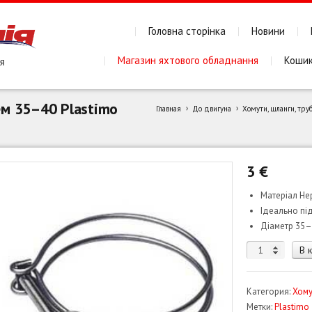
Головна сторінка
Новини
Магазин яхтового обладнання
Коши
ем 35–40 Plastimo
Главная
До двигуна
Хомути, шланги, труб
3
€
Матеріал Не
Ідеально пі
Діаметр 35–
Количество
В 
товара
Хомут
Категория:
Хому
з
Метки:
Plastimo
подвійним