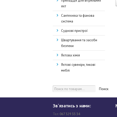
Приладдя для вітрильних
яхт
Сантехніка та фанова
система
Суднові пристрої
Швартування та засоби
безпеки
Яхтова хімія
Яхтові сувеніри, тикові
меблі
Поиск
Зв`язатись з нами:
Тел:
067 329 33 34