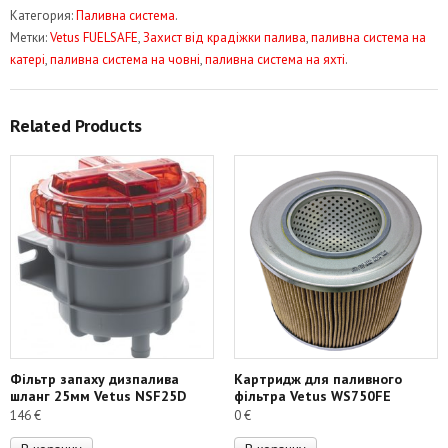
Категория:
Паливна система
.
від
Метки:
Vetus FUELSAFE
,
Захист від крадіжки палива
,
паливна система на
крадіжки
катері
,
паливна система на човні
,
паливна система на яхті
.
палива
Vetus
FUELSAFE
Related Products
Фільтр запаху дизпалива
Картридж для паливного
шланг 25мм Vetus NSF25D
фільтра Vetus WS750FE
146
€
0
€