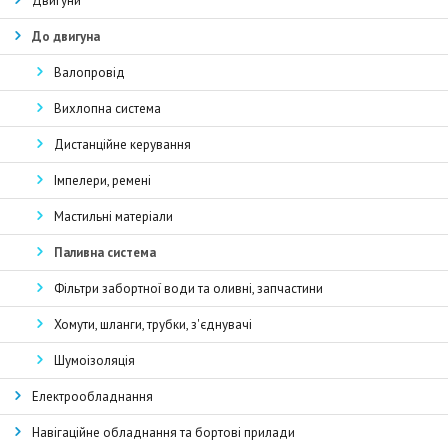
Двигуни
До двигуна
Валопровід
Вихлопна система
Дистанційне керування
Імпелери, ремені
Мастильні матеріали
Паливна система
Фільтри забортної води та оливні, запчастини
Хомути, шланги, трубки, з'єднувачі
Шумоізоляція
Електрообладнання
Навігаційне обладнання та бортові прилади