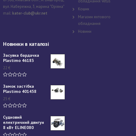
обладнання Vetus
вул. Набережна, 3, марина "Оріяна"
Кошик
mail:
kater-club@ukr.net
Магазин яхтового
обладнання
Новини
Новинки в каталозі
Засувка бардачка
Plastimo 46183
22
€
Замок застібка
Plastimo 401458
25
€
Судновий
електричний двигун
8 кВт ELINE080