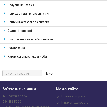
Палубне приладдя
Приладдя для вітрильних яхт
Сантехніка та фанова система
Суднові пристрої
Швартування та засоби безпеки
Яхтова хімія
Яхтові сувеніри, тикові меблі
Поиск
Зв`язатись з нами:
Меню сайта
Тел:
067 329 33 34
Головна сторінка
044 451 50 20
Каталог суднового
07300, Київська обл., м. Вишгород,