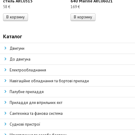
стиль ARC0515
640 Marine ARC06021
58
€
169
€
В корзину
В корзину
Каталог
Двигуни
До двигуна
Електрообладнання
Навігаційне обладнання та бортові прилади
Палубне приладдя
Приладдя для вітрильних яхт
Сантехніка та фанова система
Суднові пристрої