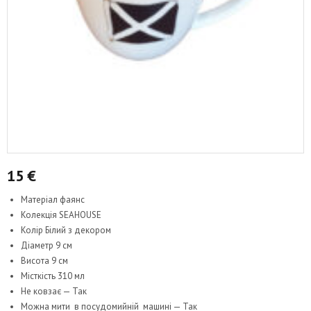
15
€
Матеріал фаянс
Колекція SEAHOUSE
Колір Білий з декором
Діаметр 9 см
Висота 9 см
Місткість 310 мл
Не ковзає — Так
Можна мити в посудомийній машині — Так