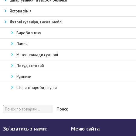
Швартування та засоби безпеки
Яхтова хімія
Яхтові сувеніри, тикові меблі
Вироби з тику
Лампи
Метеоприлади суднові
Посуд яхтовий
Рушники
Шкіряні вироби, взуття
Поиск
Зв`язатись з нами:
Меню сайта