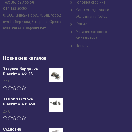
Тел:
067 329 33 34
Головна сторінка
044 451 50 20
Каталог суднового
07300, Київська обл., м. Вишгород,
обладнання Vetus
вул. Набережна, 3, марина "Оріяна"
Кошик
mail:
kater-club@ukr.net
Магазин яхтового
обладнання
Новини
Новинки в каталозі
Засувка бардачка
Plastimo 46183
22
€
Замок застібка
Plastimo 401458
25
€
Судновий