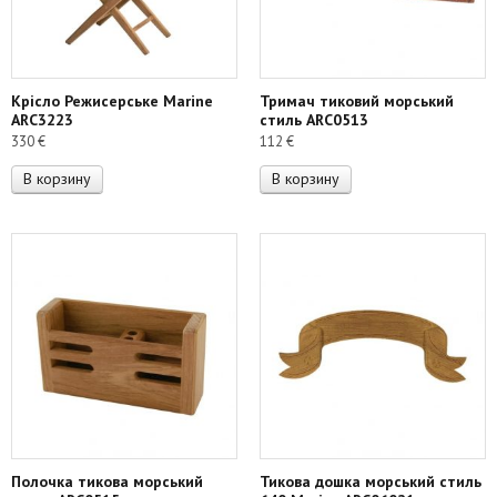
Крісло Режисерське Marine
Тримач тиковий морський
ARC3223
стиль ARC0513
330
€
112
€
В корзину
В корзину
Полочка тикова морський
Тикова дошка морський стиль