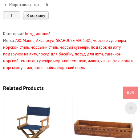
Мікрохвильовка — Ні
Количество
В корзину
товара
Чашка
Категория:
Посуд яхтовий
.
фаянсова.
Метки:
ARC Marine
,
ARC посуд
,
SEAHOUSE ARC5301
,
морские сувениры
,
Морський
морской стиль
,
морський стиль
,
морські сувеніри
,
подарок на яхту
,
стиль
подарунок на яхту
,
посуд для басейну
,
посуд для яхти
,
сувениры
SEAHOUSE
морской тематики
,
сувеніри морської тематики
,
чашка
,
чашка фаянсова в
ARC5301
морському стилі
,
чашка чайна морський стиль
.
Related Products
EUR