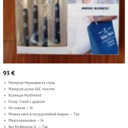
93
€
Матеріал Нержавіюча сталь
Матеріал ручки АБС пластик
Колекція Northwind
Колір Синій з друком
Не ковзає — Ні
Можна мити в посудомийній машині — Так
Мікрохвильовка — Ні
Без бісфенола-А — Так