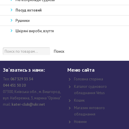
Посуд яхтовий
Рушники
Шкіряні вироби, взуття
Поиск
Зв`язатись з нами:
Меню сайта
Тел:
067 329 33 34
Головна сторінка
044 451 50 20
Каталог суднового
07300, Київська обл., м. Вишгород,
обладнання Vetus
вул. Набережна, 3, марина "Оріяна"
Кошик
mail:
kater-club@ukr.net
Магазин яхтового
обладнання
Новини