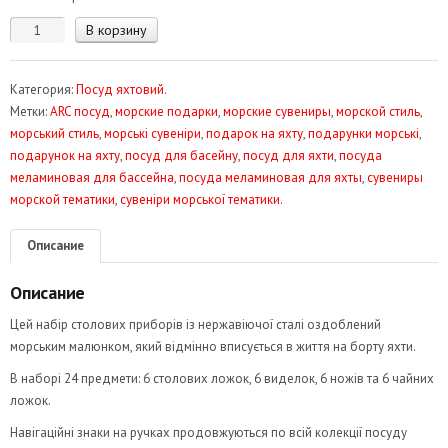
Количество
В корзину
товара
Набір
Категория:
Посуд яхтовий
.
столових
Метки:
ARC посуд
,
морские подарки
,
морские сувениры
,
морской стиль
,
приборів
морський стиль
,
морські сувеніри
,
подарок на яхту
,
подарунки морські
,
24шт
подарунок на яхту
,
посуд для басейну
,
посуд для яхти
,
посуда
Northwind
меламиновая для бассейна
,
посуда меламиновая для яхты
,
сувениры
ARC15025
морской тематики
,
сувеніри морської тематики
.
Описание
Описание
Цей набір столових приборів із нержавіючої сталі оздоблений
морським малюнком, який відмінно вписується в життя на борту яхти.
В наборі 24 предмети: 6 столових ложок, 6 виделок, 6 ножів та 6 чайних
ложок.
Навігаційні знаки на ручках продовжуються по всій колекції посуду