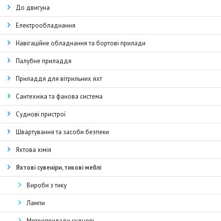
До двигуна
Електрообладнання
Навігаційне обладнання та бортові прилади
Палубне приладдя
Приладдя для вітрильних яхт
Сантехніка та фанова система
Суднові пристрої
Швартування та засоби безпеки
Яхтова хімія
Яхтові сувеніри, тикові меблі
Вироби з тику
Лампи
Метеоприлади суднові